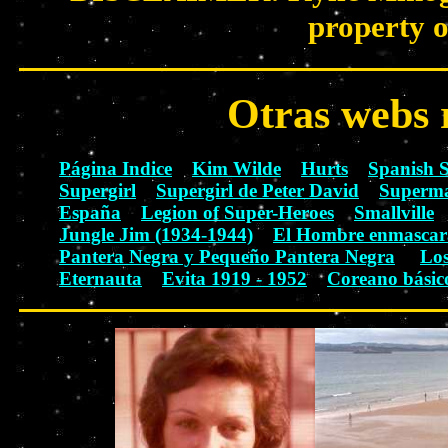
property o
Otras webs 
Página Indice
Kim Wilde
Hurts
Spanish 
Supergirl
Supergirl de Peter David
Superma
España
Legion of Super-Heroes
Smallville
Jungle Jim (1934-1944)
El Hombre enmascar
Pantera Negra y Pequeño Pantera Negra
Lo
Eternauta
Evita 1919 - 1952
Coreano básic