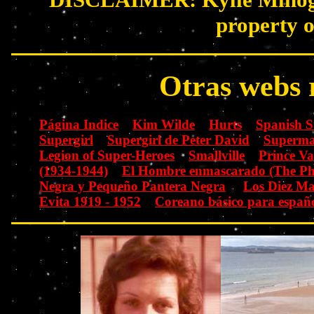
property o
Otras webs 
Página Indice
Kim Wilde
Hurts
Spanish 
Supergirl
Supergirl de Peter David
Superma
Legion of Super-Heroes
Smallville
Prince V
(1934-1944)
El Hombre enmascarado (The P
Negra y Pequeño Pantera Negra
Los Diez M
Evita 1919 - 1952
Coreano básico para españo