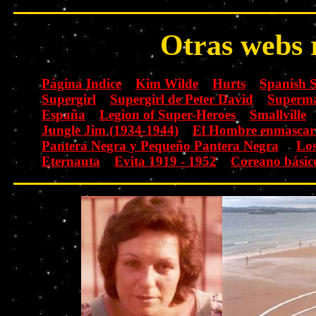
Otras webs 
Página Indice
Kim Wilde
Hurts
Spanish 
Supergirl
Supergirl de Peter David
Superma
España
Legion of Super-Heroes
Smallville
Jungle Jim (1934-1944)
El Hombre enmascar
Pantera Negra y Pequeño Pantera Negra
Lo
Eternauta
Evita 1919 - 1952
Coreano básic