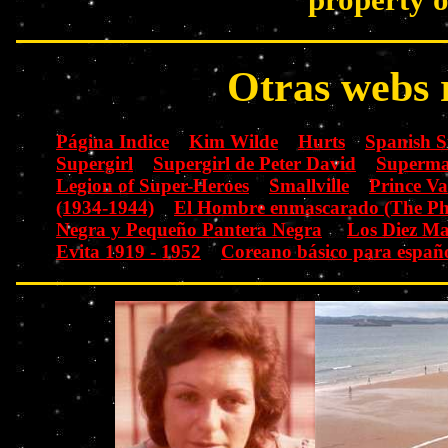
Otras webs 
Página Indice
Kim Wilde
Hurts
Spanish 
Supergirl
Supergirl de Peter David
Superma
Legion of Super-Heroes
Smallville
Prince V
(1934-1944)
El Hombre enmascarado (The P
Negra y Pequeño Pantera Negra
Los Diez M
Evita 1919 - 1952
Coreano básico para españo