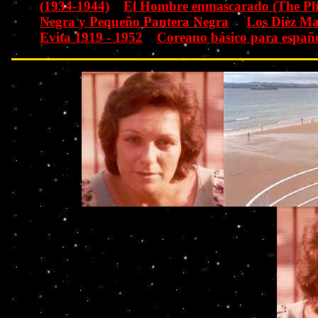
(1934-1944)
El Hombre enmascarado (The P
Negra y Pequeño Pantera Negra
Los Diez M
Evita 1919 - 1952
Coreano básico para españo